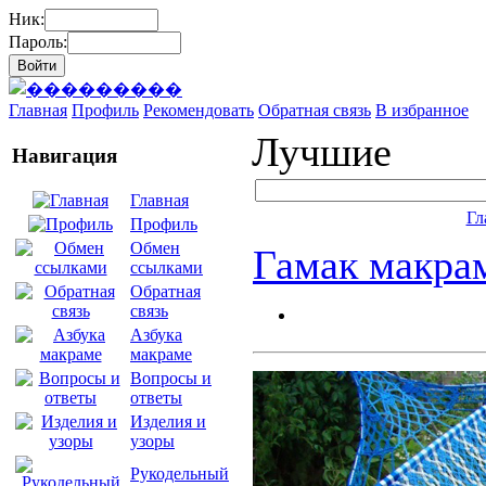
Ник:
Пароль:
Главная
Профиль
Рекомендовать
Обратная связь
В избранное
Лучшие
Навигация
Главная
Гл
Профиль
Обмен
Гамак макра
ссылками
Обратная
связь
Азбука
макраме
Вопросы и
ответы
Изделия и
узоры
Рукодельный