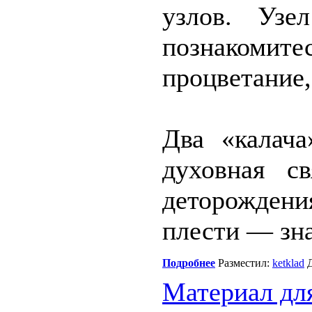
узлов. Уз
познаком
процветание,
Два «калач
духовная св
деторождени
плести — зна
Подробнее
Разместил:
ketklad
Д
Материал дл