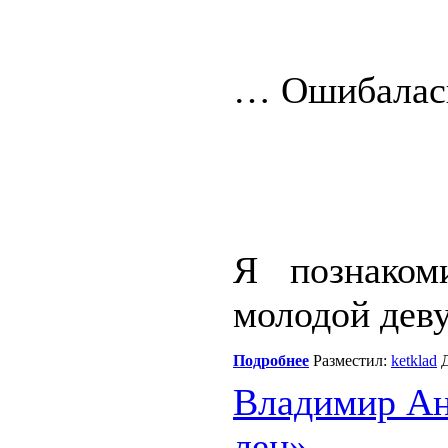
… Ошибала
Я познаком
молодой дев
Подробнее
Разместил:
ketklad
Д
Владимир Ан
лен»