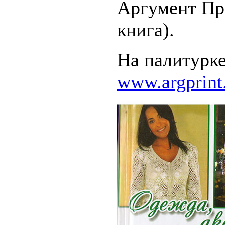
Аргумент При
книга).
На палитурке
www.argprin