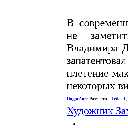
В современ
не замети
Владимира Д
запатентов
плетение ма
некоторых в
Подробнее
Разместил:
ketklad
Д
Художник За