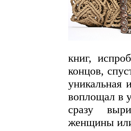
книг, испро
концов, спус
уникальная 
воплощал в у
сразу выри
женщины ил