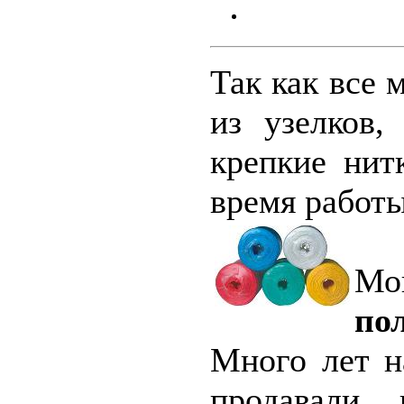
Так как все 
из узелков
крепкие нит
время работы
М
по
Много лет н
продавали 