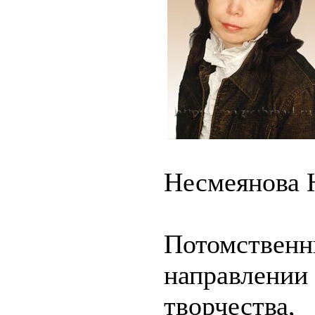
Несмеянова 
Потомствен
направлени
творчест