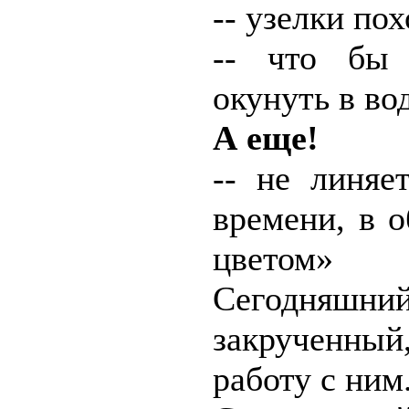
-- узелки по
-- что бы 
окунуть в во
А еще!
-- не линяе
времени, в 
цветом»
Сегодняшн
закрученный
работу с ним