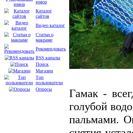
юмор
Каталог
сайтов
Видео каталог
Статьи о
макраме
Рекомендовать
RSS каналы
Поиск
Магазин
Tоп
пользователи
Опросы
Гамак - всег
голубой вод
пальмами. О
снятия устал