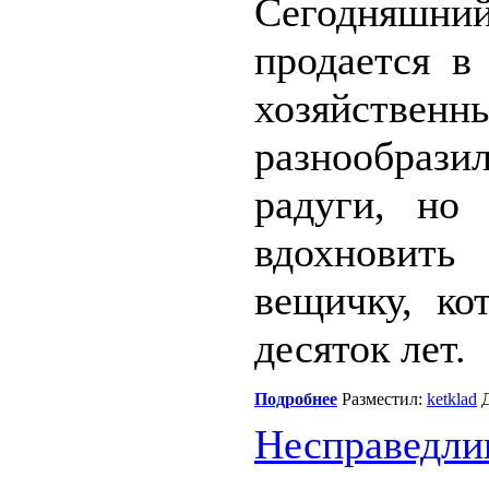
Сегодняшни
продается в
хозяйственн
разнообрази
радуги, но
вдохновить
вещичку, ко
десяток лет.
Подробнее
Разместил:
ketklad
Д
Несправедли