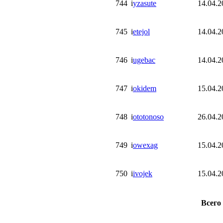
744
i
yzasute
14.04.2
745
i
etejol
14.04.2
746
i
ugebac
14.04.2
747
i
okidem
15.04.2
748
i
ototonoso
26.04.2
749
i
owexag
15.04.2
750
i
ivojek
15.04.2
Всего