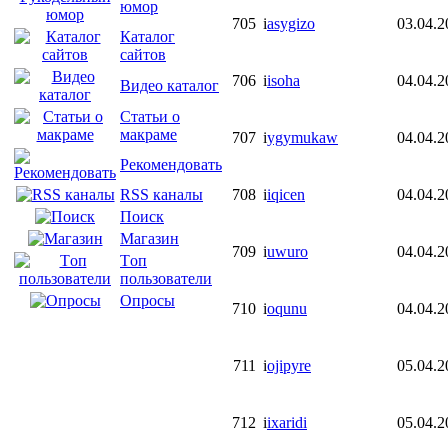
юмор
705
i
asygizo
03.04.2
Каталог
сайтов
706
i
isoha
04.04.2
Видео каталог
Статьи о
макраме
707
i
ygymukaw
04.04.2
Рекомендовать
708
i
iqicen
04.04.2
RSS каналы
Поиск
Магазин
709
i
uwuro
04.04.2
Tоп
пользователи
Опросы
710
i
oqunu
04.04.2
711
i
ojipyre
05.04.2
712
i
ixaridi
05.04.2