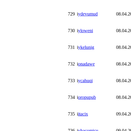
729
i
ydevumud
08.04.2
730
i
yloweni
08.04.2
731
i
ykelunig
08.04.2
732
i
onadawe
08.04.2
733
i
ycahuqi
08.04.2
734
i
oropupub
08.04.2
735
i
itacix
09.04.2
736
i
yhacomicu
09.04.2