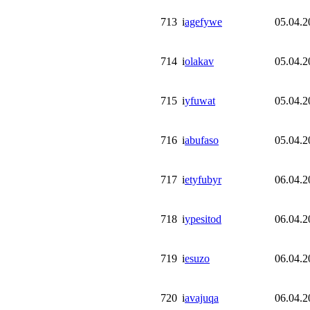
713
i
agefywe
05.04.2
714
i
olakav
05.04.2
715
i
yfuwat
05.04.2
716
i
abufaso
05.04.2
717
i
etyfubyr
06.04.2
718
i
ypesitod
06.04.2
719
i
esuzo
06.04.2
720
i
avajuqa
06.04.2