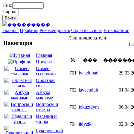
Ник:
Пароль:
Главная
Профиль
Рекомендовать
Обратная связь
В избранное
Tоп пользователи
Навигация
Гл
Главная
№
���
������
Профиль
Обмен
701
i
ynadubati
29.03.2
ссылками
Обратная
связь
702
i
avecuduh
01.04.2
Азбука
макраме
Вопросы и
703
i
okuzidym
06.04.2
ответы
Изделия и
узоры
704
i
idyzik
02.04.2
Рукодельный