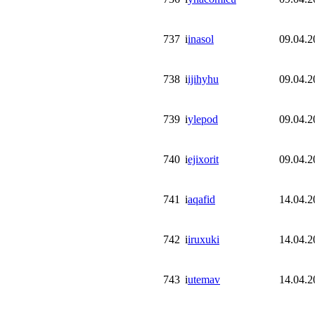
737
i
inasol
09.04.2
738
i
ijihyhu
09.04.2
739
i
ylepod
09.04.2
740
i
ejixorit
09.04.2
741
i
aqafid
14.04.2
742
i
iruxuki
14.04.2
743
i
utemav
14.04.2