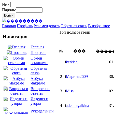
Ник:
Пароль:
Главная
Профиль
Рекомендовать
Обратная связь
В избранное
Tоп пользователи
Навигация
Главная
№
���
����
Профиль
Обмен
1
i
ketklad
01
ссылками
Обратная
связь
2
i
Марина2609
30
Азбука
макраме
Вопросы и
3
i
Miss
02
ответы
Изделия и
узоры
4
i
adelinagalkina
31
Рукодельный