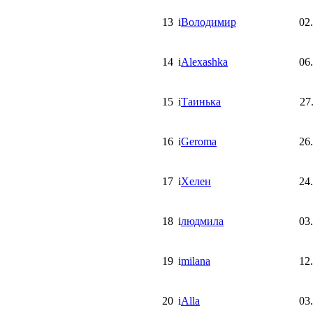
13
i
Володимир
02
14
i
Alexashka
06
15
i
Таинька
27
16
i
Geroma
26
17
i
Хелен
24
18
i
людмила
03
19
i
milana
12
20
i
Alla
03