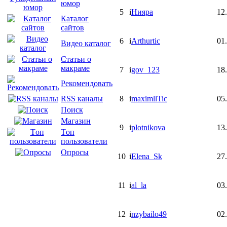
юмор
5
i
Нияра
12
Каталог
сайтов
6
i
Arthurtic
01
Видео каталог
Статьи о
макраме
7
i
gov_123
18
Рекомендовать
8
i
maximllTic
05
RSS каналы
Поиск
Магазин
9
i
plotnikova
13
Tоп
пользователи
Опросы
10
i
Elena_Sk
27
11
i
al_la
03
12
i
nzybailo49
02