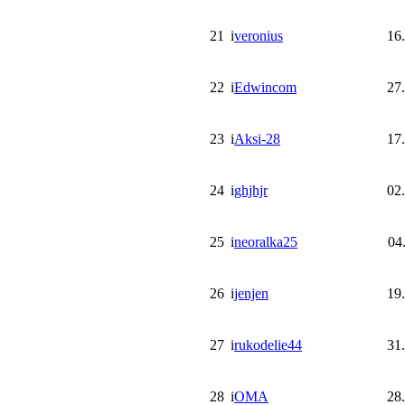
21
i
veronius
16
22
i
Edwincom
27
23
i
Aksi-28
17
24
i
ghjhjr
02
25
i
neoralka25
04
26
i
jenjen
19
27
i
rukodelie44
31
28
i
OMA
28