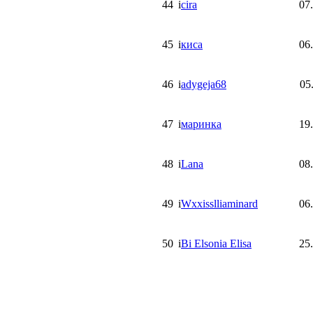
44
i
cira
07
45
i
киса
06
46
i
adygeja68
05
47
i
маринка
19
48
i
Lana
08
49
i
Wxxisslliaminard
06
50
i
Bi Elsonia Elisa
25