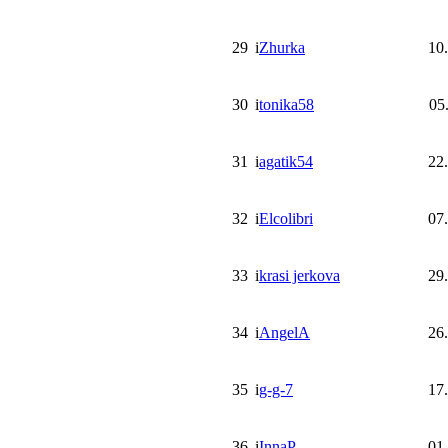
29
i
Zhurka
10
30
i
tonika58
05
31
i
agatik54
22
32
i
Elcolibri
07
33
i
krasi jerkova
29
34
i
AngelA
26
35
i
g-g-7
17
36
i
InnaP
01