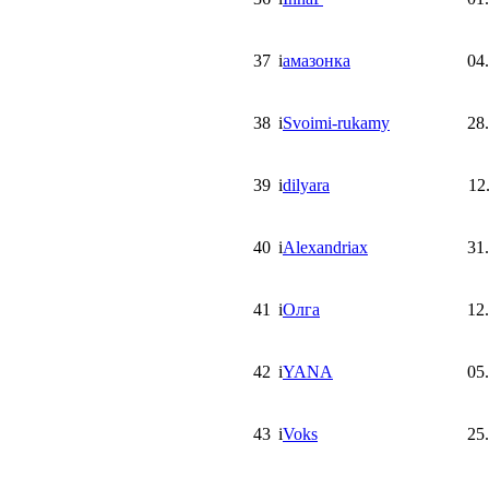
37
i
амазонка
04
38
i
Svoimi-rukamy
28
39
i
dilyara
12
40
i
Alexandriax
31
41
i
Олга
12
42
i
YANA
05
43
i
Voks
25