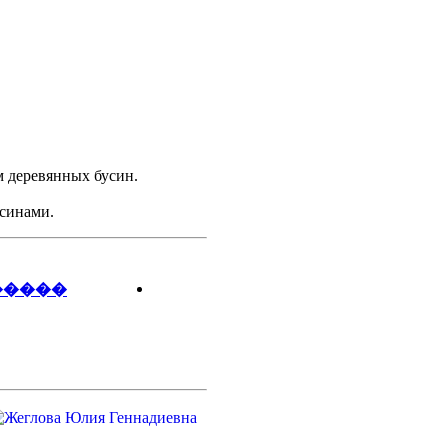
м деревянных бусин.
усинами.
�����