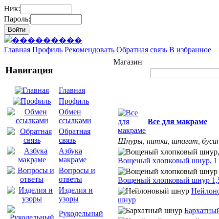
Ник:
Пароль:
Главная
Профиль
Рекомендовать
Обратная связь
В избранное
Магазин
Навигация
Главная
Профиль
Обмен
ссылками
Все для макраме
Обратная
связь
Шнуры, нитки, шпагат, бусин
Азбука
макраме
Вощеный хлопковый шнур, 1
Вопросы и
ответы
Вощеный хлопковый шнур 1,
Изделия и
Нейлон
узоры
шнур
Бархатны
Рукодельный