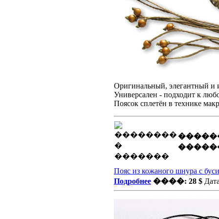
Оригинальный, элегантный и 
Универсален - подходит к любо
Поясок сплетён в технике мак
�����
�����
Пояс из кожаного шнура с бус
Подробнее
����: 28 $
Дата