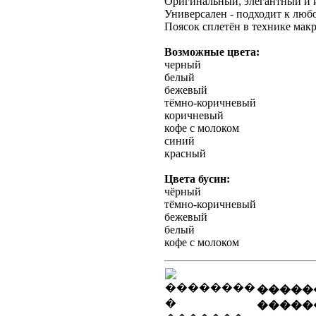
Оригинальный, элегантный и 
Универсален - подходит к любо
Поясок сплетён в технике мак
Возможные цвета:
черный
белый
бежевый
тёмно-коричневый
коричневый
кофе с молоком
синий
красный
Цвета бусин:
чёрный
тёмно-коричневый
бежевый
белый
кофе с молоком
�����
�����