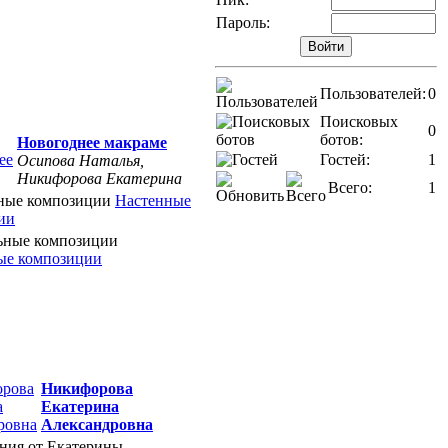
Пароль:
Пользователей:
0
Поисковых
0
ботов:
Новогоднее макраме
Гостей:
1
Осипова Наталья,
Никифорова Екатерина
Всего:
1
Настенные
ии
ые композиции
Никифорова
Екатерина
Александровна