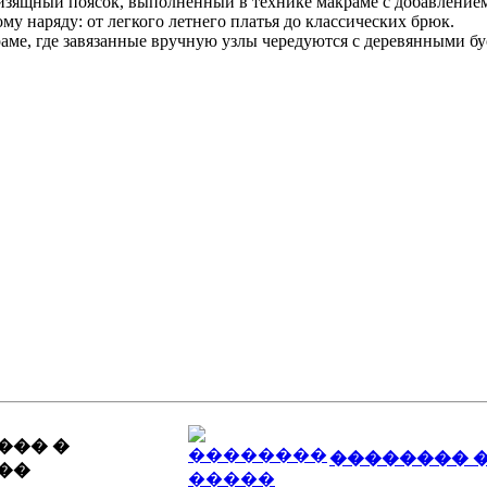
изящный поясок, выполненный в технике макраме с добавление
му наряду: от легкого летнего платья до классических брюк.
раме, где завязанные вручную узлы чередуются с деревянными б
��� �
�������� 
��