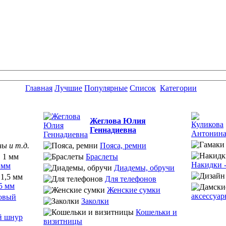
Главная
Лучшие
Популярные
Список
Категории
Жеглова Юлия
Геннадиевна
ы и т.д.
Пояса, ремни
Браслеты
Накидки -
 мм
Диадемы, обручи
Для телефонов
5 мм
Женские сумки
аксессуа
овый
Заколки
Кошельки и
й шнур
визитницы