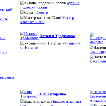
Кулоны,
подвески, брошь
ический
Серьги
Мастер-
чные
класс от Юлии
Наталья Трофимова
ева
Украшения
от Натальи
композиц
 для
Настольн
рашения
Юна Титаренко
Браслеты, кольца