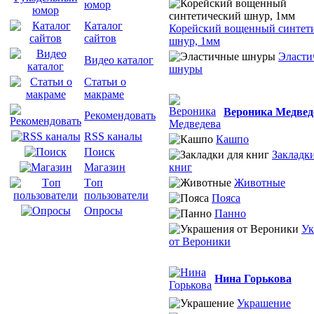
юмор
Каталог
Корейский вощенный синтет
сайтов
шнур, 1мм
Эласти
Видео каталог
шнуры
Статьи о
макраме
Вероника Медвед
Рекомендовать
RSS каналы
Кашпо
Поиск
Закладки
книг
Магазин
Животные
Tоп
пользователи
Пояса
Опросы
Панно
Ук
от Вероники
Нина Горькова
Украшение