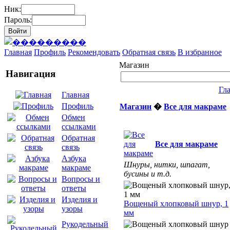
Ник:
Пароль:
Главная
Профиль
Рекомендовать
Обратная связь
В избранное
Магазин
Навигация
Гл
Главная
Профиль
Магазин
�
Все для макраме
Обмен
ссылками
Обратная
Все для макраме
связь
Азбука
Шнуры, нитки, шпагат,
макраме
бусины и т.д.
Вопросы и
ответы
Изделия и
Вощеный хлопковый шнур, 1
узоры
мм
Рукодельный