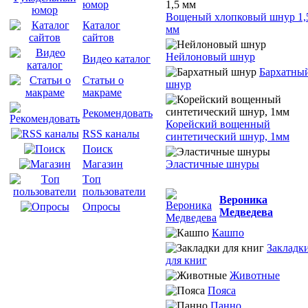
юмор
Вощеный хлопковый шнур 1,
Каталог
мм
сайтов
Нейлоновый шнур
Видео каталог
Бархатны
Статьи о
шнур
макраме
Рекомендовать
Корейский вощенный
RSS каналы
синтетический шнур, 1мм
Поиск
Эластичные шнуры
Магазин
Tоп
пользователи
Вероника
Опросы
Медведева
Кашпо
Закладк
для книг
Животные
Пояса
Панно