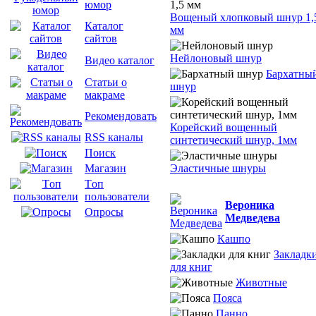
юмор
Вощеный хлопковый шнур 1,
Каталог
мм
сайтов
Нейлоновый шнур
Видео каталог
Бархатны
Статьи о
шнур
макраме
Рекомендовать
Корейский вощенный
RSS каналы
синтетический шнур, 1мм
Поиск
Эластичные шнуры
Магазин
Tоп
пользователи
Вероника
Опросы
Медведева
Кашпо
Закладк
для книг
Животные
Пояса
Панно