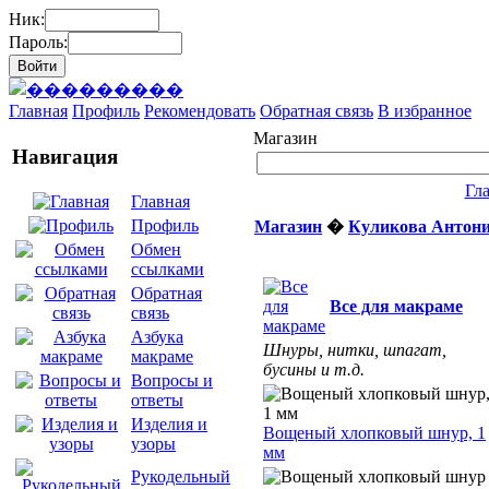
Ник:
Пароль:
Главная
Профиль
Рекомендовать
Обратная связь
В избранное
Магазин
Навигация
Гл
Главная
Профиль
Магазин
�
Куликова Антон
Обмен
ссылками
Обратная
Все для макраме
связь
Азбука
Шнуры, нитки, шпагат,
макраме
бусины и т.д.
Вопросы и
ответы
Изделия и
Вощеный хлопковый шнур, 1
узоры
мм
Рукодельный