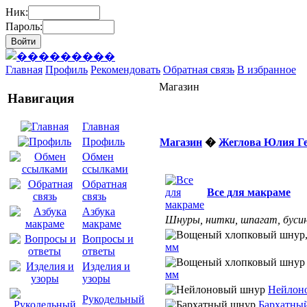
Ник:
Пароль:
Главная
Профиль
Рекомендовать
Обратная связь
В избранное
Магазин
Навигация
Главная
Профиль
Магазин
�
Жеглова Юлия Г
Обмен
ссылками
Обратная
Все для макраме
связь
Азбука
Шнуры, нитки, шпагат, бусин
макраме
Вопросы и
мм
ответы
Изделия и
мм
узоры
Нейлон
Рукодельный
Бархатны