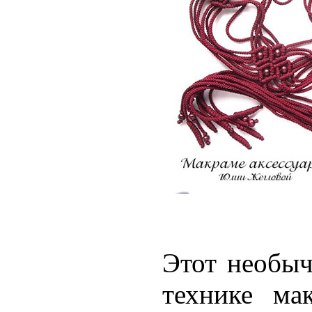
Этот необы
технике
ма