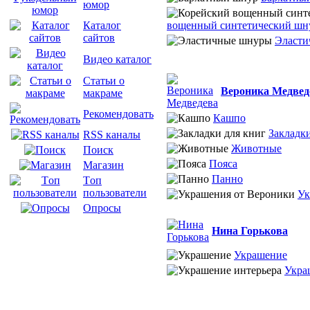
юмор
вощенный синтетический шн
Каталог
сайтов
Эласти
Видео каталог
Статьи о
Вероника Медвед
макраме
Рекомендовать
Кашпо
Закладки
RSS каналы
Животные
Поиск
Пояса
Магазин
Панно
Tоп
пользователи
Ук
Опросы
Нина Горькова
Украшение
Укра