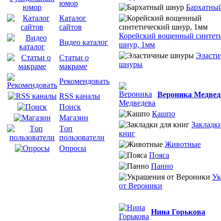
юмор
Бархатны
Каталог
сайтов
Корейский вощенный синтет
Видео каталог
шнур, 1мм
Эласти
Статьи о
шнуры
макраме
Рекомендовать
Вероника Медвед
RSS каналы
Поиск
Кашпо
Магазин
Закладки
Tоп
книг
пользователи
Животные
Опросы
Пояса
Панно
Ук
от Вероники
Нина Горькова