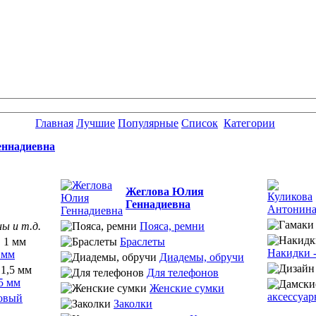
Главная
Лучшие
Популярные
Список
Категории
еннадиевна
Жеглова Юлия
Геннадиевна
ы и т.д.
Пояса, ремни
Браслеты
Накидки -
 мм
Диадемы, обручи
Для телефонов
5 мм
Женские сумки
аксессуа
овый
Заколки