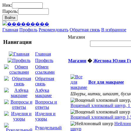
Ник:
Пароль:
Главная
Профиль
Рекомендовать
Обратная связь
В избранное
Магазин
Навигация
Главная
Профиль
Магазин
�
Жеглова Юлия Г
Обмен
ссылками
Обратная
Все для макраме
связь
Азбука
Шнуры, нитки, шпагат, бусин
макраме
Вопросы и
Вощеный хлопковый шнур, 1
ответы
Изделия и
Вощеный хлопковый шнур 1,
узоры
Нейлон
Рукодельный
шнур