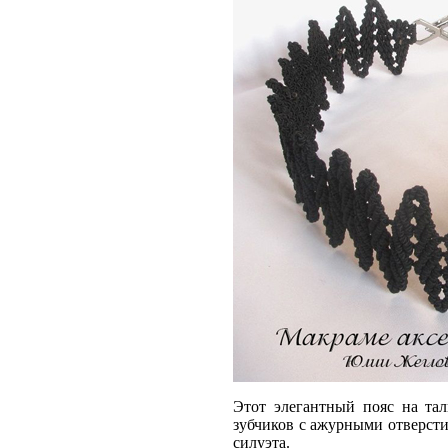
Этот элегантный пояс на та
зубчиков с ажурными отверсти
силуэта.