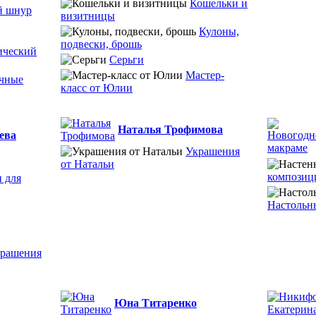
Кошельки и
й шнур
визитницы
Кулоны,
подвески, брошь
ический
Серьги
Мастер-
чные
класс от Юлии
Наталья Трофимова
ева
Украшения
от Натальи
композиц
 для
Настольн
рашения
Юна Титаренко