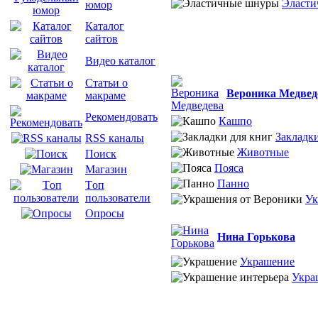
Эласти
юмор
Каталог
сайтов
Видео каталог
Статьи о
Вероника Медвед
макраме
Рекомендовать
Кашпо
Закладки
RSS каналы
Животные
Поиск
Пояса
Магазин
Панно
Tоп
пользователи
Ук
Опросы
Нина Горькова
Украшение
Укра