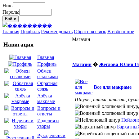
Ник:
Пароль:
Главная
Профиль
Рекомендовать
Обратная связь
В избранное
Магазин
Навигация
Главная
Профиль
Магазин
�
Жеглова Юлия Г
Обмен
ссылками
Обратная
Все для макраме
связь
Азбука
Шнуры, нитки, шпагат, бусин
макраме
Вопросы и
ответы
Нейлон
Изделия и
узоры
Бархатны
Рукодельный