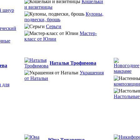
Кошельки
и визитницы
й шнур
Кулоны,
подвески, брошь
Серьги
ический
Мастер-
класс от Юлии
чные
Наталья Трофимова
ева
Украшения
от Натальи
композиции
 для
Настольные
Юна Титаренко