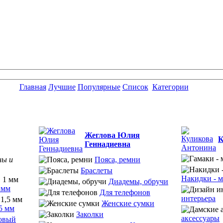
Главная
Лучшие
Популярные
Список
Категории
Жеглова Юлия
К
Геннадиевна
ны и
Пояса, ремни
Браслеты
Накидки - м
Диадемы, обручи
 мм
Для телефонов
интерьера
Женские сумки
5 мм
Заколки
аксессуары
овый