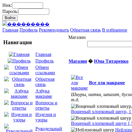
Ник:
Пароль:
Главная
Профиль
Рекомендовать
Обратная связь
В избранное
Магазин
Навигация
Главная
Профиль
Магазин
�
Юна Титаренко
Обмен
ссылками
Обратная
Все для макраме
связь
Азбука
Шнуры, нитки, шпагат, буси
макраме
т.д.
Вопросы и
ответы
Вощеный хлопковый шнур, 1
Изделия и
узоры
Вощеный хлопковый шнур 1,
Рукодельный
Нейлон