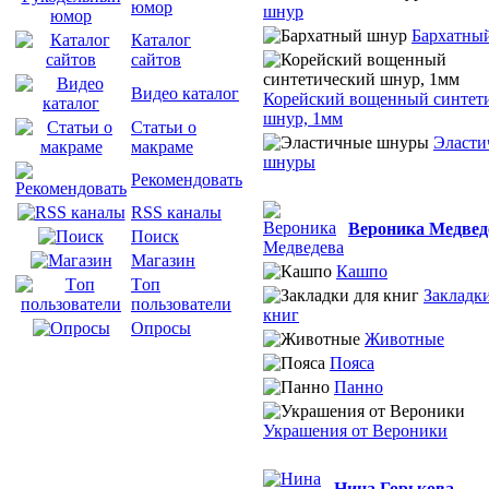
юмор
шнур
Бархатны
Каталог
сайтов
Видео каталог
Корейский вощенный синтет
шнур, 1мм
Статьи о
Эласти
макраме
шнуры
Рекомендовать
RSS каналы
Вероника Медвед
Поиск
Магазин
Кашпо
Tоп
Закладки
пользователи
книг
Опросы
Животные
Пояса
Панно
Украшения от Вероники
Нина Горькова