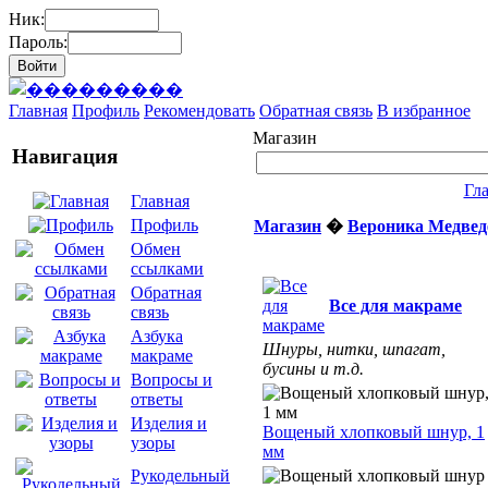
Ник:
Пароль:
Главная
Профиль
Рекомендовать
Обратная связь
В избранное
Магазин
Навигация
Гл
Главная
Профиль
Магазин
�
Вероника Медвед
Обмен
ссылками
Обратная
Все для макраме
связь
Азбука
Шнуры, нитки, шпагат,
макраме
бусины и т.д.
Вопросы и
ответы
Изделия и
Вощеный хлопковый шнур, 1
узоры
мм
Рукодельный