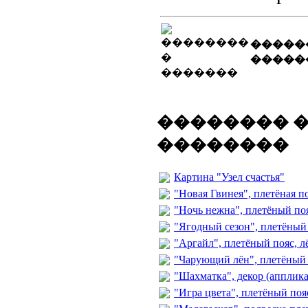
�����
�����
�������� 
��������
Картина "Узел счастья"
"Новая Гвинея", плетёная п
"Ночь нежна", плетёный по
"Ягодный сезон", плетёный 
"Аргайл", плетёный пояс, л
"Чарующий лён", плетёный 
"Шахматка", декор (апплик
"Игра цвета", плетёный поя