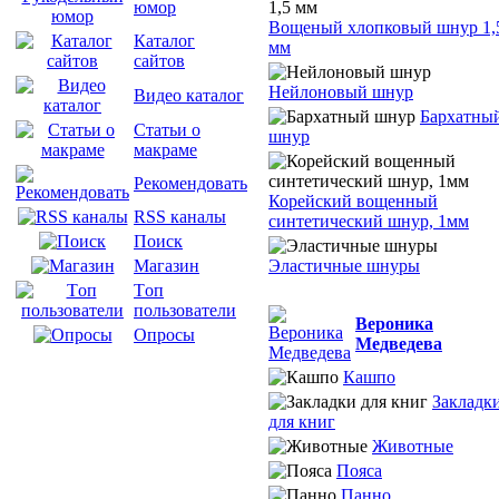
юмор
Вощеный хлопковый шнур 1,
Каталог
мм
сайтов
Нейлоновый шнур
Видео каталог
Бархатны
Статьи о
шнур
макраме
Рекомендовать
Корейский вощенный
RSS каналы
синтетический шнур, 1мм
Поиск
Эластичные шнуры
Магазин
Tоп
пользователи
Вероника
Опросы
Медведева
Кашпо
Закладк
для книг
Животные
Пояса
Панно