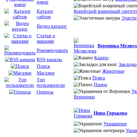
юмор
Корейский вощенный синтет
Каталог
сайтов
Эласти
Видео каталог
Статьи о
макраме
Вероника Медвед
Рекомендовать
Кашпо
RSS каналы
Закладки
Поиск
Животные
Магазин
Пояса
Tоп
Панно
пользователи
Ук
Опросы
Вероники
Нина Горькова
Украшение
Укра