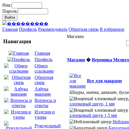
Ник:
Пароль:
Главная
Профиль
Рекомендовать
Обратная связь
В избранное
Магазин
Навигация
Главная
Профиль
Магазин
�
Вероника Медвед
Обмен
ссылками
Обратная
Все для макраме
связь
Азбука
Шнуры, нитки, шпагат, бусин
макраме
Вопросы и
хлопковый шнур, 1 мм
ответы
Изделия и
хлопковый шнур 1,5 мм
узоры
Нейлон
Рукодельный
Бархатны