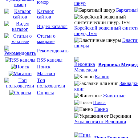
юмор
шнур
Бархатны
Каталог
сайтов
Видео каталог
Корейский вощенный синтет
шнур, 1мм
Статьи о
Эласти
макраме
шнуры
Рекомендовать
RSS каналы
Вероника Медвед
Поиск
Магазин
Кашпо
Tоп
Закладки
пользователи
книг
Опросы
Животные
Пояса
Панно
Украшения от Вероники
Нина Горькова