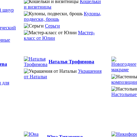
Кошельки
и визитницы
й шнур
Кулоны,
подвески, брошь
Серьги
ический
Мастер-
класс от Юлии
чные
Наталья Трофимова
ева
Украшения
от Натальи
композиции
 для
Настольные
Юна Титаренко