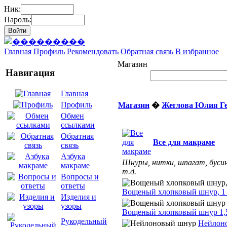
Ник:
Пароль:
Главная
Профиль
Рекомендовать
Обратная связь
В избранное
Магазин
Навигация
Главная
Профиль
Магазин
�
Жеглова Юлия Г
Обмен
ссылками
Обратная
Все для макраме
связь
Азбука
Шнуры, нитки, шпагат, буси
макраме
т.д.
Вопросы и
ответы
Вощеный хлопковый шнур, 1
Изделия и
узоры
Вощеный хлопковый шнур 1,
Рукодельный
Нейлон