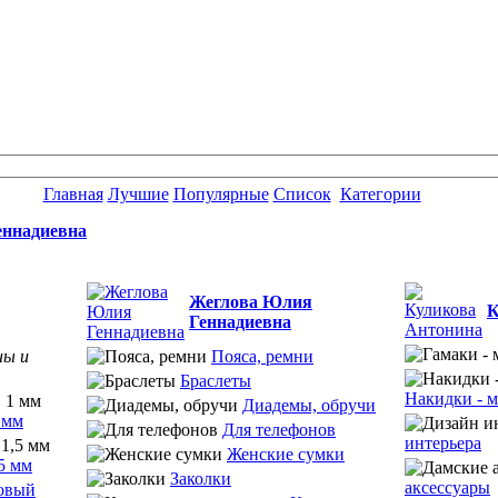
Главная
Лучшие
Популярные
Список
Категории
еннадиевна
Жеглова Юлия
К
Геннадиевна
ны и
Пояса, ремни
Браслеты
Накидки - м
Диадемы, обручи
 мм
Для телефонов
интерьера
Женские сумки
5 мм
Заколки
аксессуары
овый