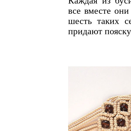
Каждая из бус
все вместе они
шесть таких с
придают пояску