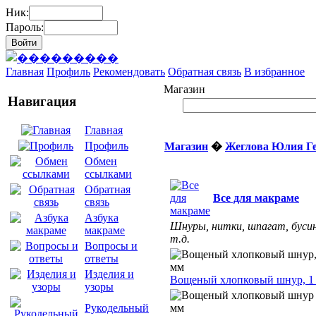
Ник:
Пароль:
Главная
Профиль
Рекомендовать
Обратная связь
В избранное
Магазин
Навигация
Главная
Профиль
Магазин
�
Жеглова Юлия Г
Обмен
ссылками
Обратная
Все для макраме
связь
Азбука
Шнуры, нитки, шпагат, буси
макраме
т.д.
Вопросы и
ответы
Изделия и
Вощеный хлопковый шнур, 1
узоры
Рукодельный