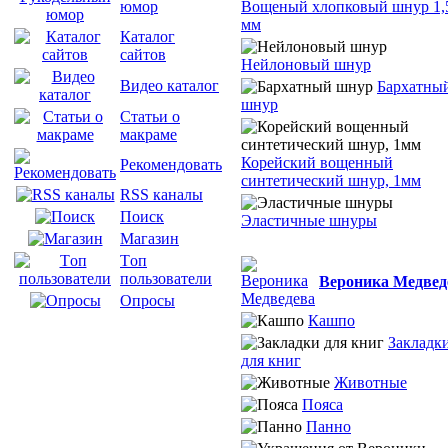
Вощеный хлопковый шнур 1,
юмор
мм
Каталог
сайтов
Нейлоновый шнур
Видео каталог
Бархатны
шнур
Статьи о
макраме
Корейский вощенный
Рекомендовать
синтетический шнур, 1мм
RSS каналы
Поиск
Эластичные шнуры
Магазин
Tоп
пользователи
Вероника Медвед
Опросы
Кашпо
Закладк
для книг
Животные
Пояса
Панно