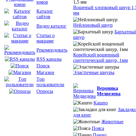
юмор
Вощеный хлопковый шнур 1,
Каталог
мм
сайтов
Нейлоновый шнур
Видео каталог
Бархатны
Статьи о
шнур
макраме
Рекомендовать
Корейский вощенный
RSS каналы
синтетический шнур, 1мм
Поиск
Эластичные шнуры
Магазин
Tоп
пользователи
Вероника
Опросы
Медведева
Кашпо
Закладк
для книг
Животные
Пояса
Панно