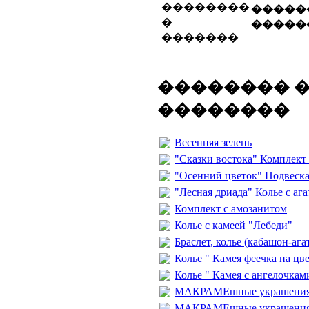
�����
�����
�������� 
��������
Весенняя зелень
"Сказки востока" Комплект
"Осенний цветок" Подвеск
"Лесная дриада" Колье с аг
Комплект с амозанитом
Колье с камеей "Лебеди"
Браслет, колье (кабашон-ага
Колье " Камея феечка на цв
Колье " Камея с ангелочкам
МАКРАМЕшные украшения с
МАКРАМЕшные украшения с