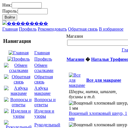
Ник:
Пароль:
Главная
Профиль
Рекомендовать
Обратная связь
В избранное
Магазин
Навигация
Гл
Главная
Профиль
Магазин
�
Наталья Трофим
Обмен
ссылками
Обратная
Все для макраме
связь
Азбука
Шнуры, нитки, шпагат,
макраме
бусины и т.д.
Вопросы и
ответы
Изделия и
Вощеный хлопковый шнур, 1
узоры
мм
Рукодельный