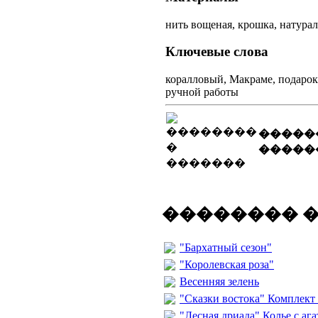
нить вощеная
,
крошка
,
натура
Ключевые слова
коралловый
,
Макраме
,
подарок
ручной работы
�����
�����
�������� 
"Бархатный сезон"
"Королевская роза"
Весенняя зелень
"Сказки востока" Комплект
"Лесная дриада" Колье с аг