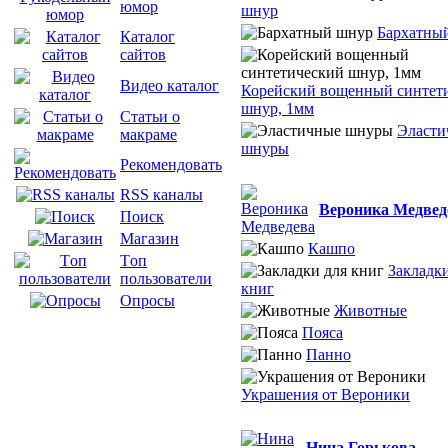
юмор
шнур
Бархатны
Каталог
сайтов
Видео каталог
Корейский вощенный синтет
шнур, 1мм
Статьи о
Эласти
макраме
шнуры
Рекомендовать
RSS каналы
Вероника Медвед
Поиск
Магазин
Кашпо
Tоп
Закладки
пользователи
книг
Опросы
Животные
Пояса
Панно
Украшения от Вероники
Нина Горькова