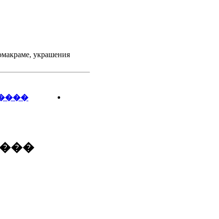
омакраме
,
украшения
����
����