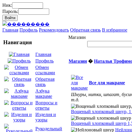
Ник:
Пароль:
Главная
Профиль
Рекомендовать
Обратная связь
В избранное
Магазин
Навигация
Главная
Профиль
Магазин
�
Наталья Трофим
Обмен
ссылками
Обратная
Все для макраме
связь
Азбука
Шнуры, нитки, шпагат, буси
макраме
т.д.
Вопросы и
ответы
Вощеный хлопковый шнур, 1
Изделия и
узоры
Вощеный хлопковый шнур 1,
Рукодельный
Нейлон