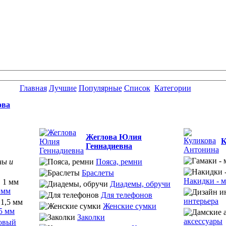
Главная
Лучшие
Популярные
Список
Категории
ова
Жеглова Юлия
К
Геннадиевна
ны и
Пояса, ремни
Браслеты
Накидки - м
Диадемы, обручи
 мм
Для телефонов
интерьера
Женские сумки
5 мм
Заколки
аксессуары
овый