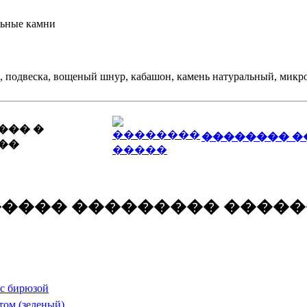
льные камни
,
подвеска
,
вощеный шнур
,
кабашон
,
камень натуральный
,
микр
��� �
�������� �
��
����� ��������� ����
 с бирюзой
атом (зеленый)