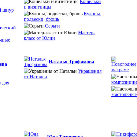
Кошельки
и визитницы
й шнур
Кулоны,
подвески, брошь
Серьги
ический
Мастер-
класс от Юлии
чные
Наталья Трофимова
ева
Украшения
от Натальи
композиции
 для
Настольные
Юна Титаренко