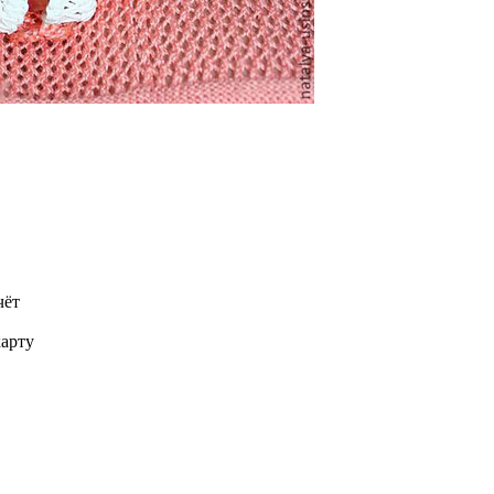
чёт
карту