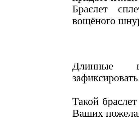
Браслет
спле
вощёного
шну
Длинные ш
зафиксироват
Такой
браслет
Ваших пожелан