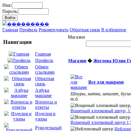
Ник:
Пароль:
Главная
Профиль
Рекомендовать
Обратная связь
В избранное
Магазин
Навигация
Главная
Профиль
Магазин
�
Жеглова Юлия Г
Обмен
ссылками
Обратная
Все для макраме
связь
Азбука
Шнуры, нитки, шпагат, буси
макраме
т.д.
Вопросы и
ответы
Вощеный хлопковый шнур, 1
Изделия и
узоры
Вощеный хлопковый шнур 1,
Рукодельный
Нейлон