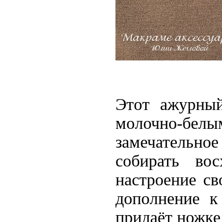
Этот ажурн
молочно-
бел
замечательн
собирать во
настроение св
дополнение 
придаёт
ножке