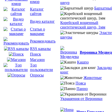
юмор
шнур
Бархатны
Каталог
сайтов
Видео каталог
Корейский вощенный
синтетический шнур, 1мм
Статьи о
Эласти
макраме
шнуры
Рекомендовать
RSS каналы
Вероника Медвед
Поиск
Магазин
Кашпо
Tоп
Закладки
пользователи
книг
Опросы
Животные
Пояса
Панно
Украшения от Вероники
Нина Горькова