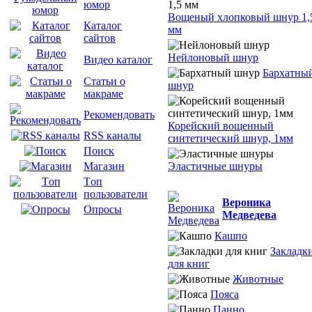
юмор
Вощеный хлопковый шнур 1,
Каталог
мм
сайтов
Нейлоновый шнур
Видео каталог
Бархатны
Статьи о
шнур
макраме
Рекомендовать
Корейский вощенный
RSS каналы
синтетический шнур, 1мм
Поиск
Эластичные шнуры
Магазин
Tоп
пользователи
Вероника
Опросы
Медведева
Кашпо
Закладк
для книг
Животные
Пояса
Панно