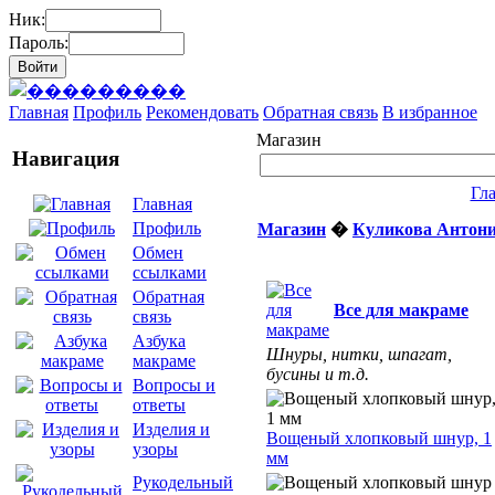
Ник:
Пароль:
Главная
Профиль
Рекомендовать
Обратная связь
В избранное
Магазин
Навигация
Гл
Главная
Профиль
Магазин
�
Куликова Антон
Обмен
ссылками
Обратная
Все для макраме
связь
Азбука
Шнуры, нитки, шпагат,
макраме
бусины и т.д.
Вопросы и
ответы
Изделия и
Вощеный хлопковый шнур, 1
узоры
мм
Рукодельный