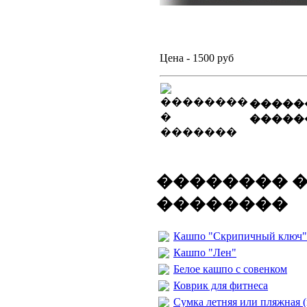
Цена - 1500 руб
�����
�����
�������� 
��������
Кашпо "Скрипичный ключ"
Кашпо "Лен"
Белое кашпо с совенком
Коврик для фитнеса
Сумка летняя или пляжная 