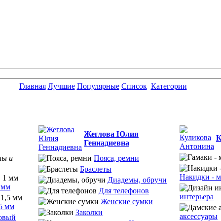
Главная
Лучшие
Популярные
Список
Категории
Жеглова Юлия
К
Геннадиевна
ны и
Пояса, ремни
Браслеты
Накидки - м
Диадемы, обручи
 мм
Для телефонов
интерьера
Женские сумки
5 мм
Заколки
аксессуары
овый