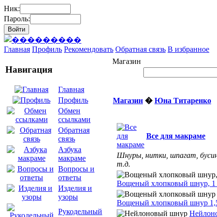
Ник:
Пароль:
Главная
Профиль
Рекомендовать
Обратная связь
В избранное
Магазин
Навигация
Главная
Профиль
Магазин
�
Юна Титаренко
Обмен
ссылками
Обратная
Все для макраме
связь
Азбука
Шнуры, нитки, шпагат, буси
макраме
т.д.
Вопросы и
ответы
Вощеный хлопковый шнур, 1
Изделия и
узоры
Вощеный хлопковый шнур 1,
Рукодельный
Нейлон