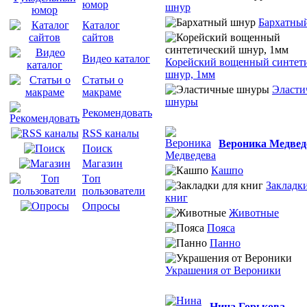
юмор
шнур
Бархатны
Каталог
сайтов
Видео каталог
Корейский вощенный синтет
шнур, 1мм
Статьи о
Эласти
макраме
шнуры
Рекомендовать
RSS каналы
Вероника Медвед
Поиск
Магазин
Кашпо
Tоп
Закладки
пользователи
книг
Опросы
Животные
Пояса
Панно
Украшения от Вероники
Нина Горькова