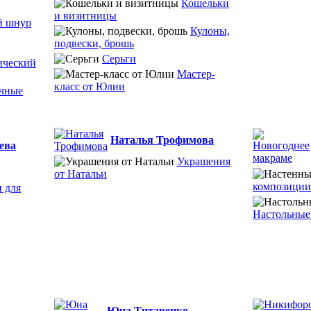
Кошельки
и визитницы
й шнур
Кулоны,
подвески, брошь
Серьги
ический
Мастер-
класс от Юлии
чные
Наталья Трофимова
ева
Украшения
от Натальи
композиции
 для
Настольные
Юна Титаренко