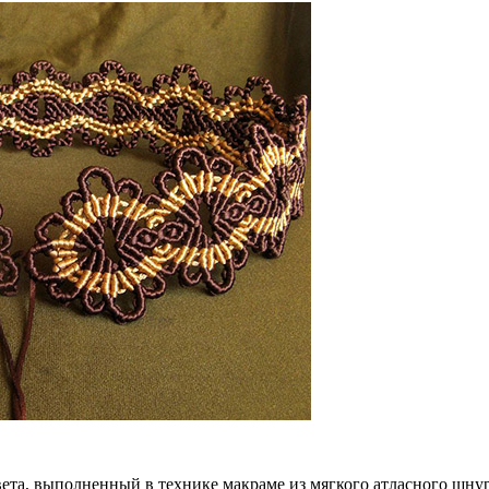
ета, выполненный в технике
макраме
из мягкого
атласного шну