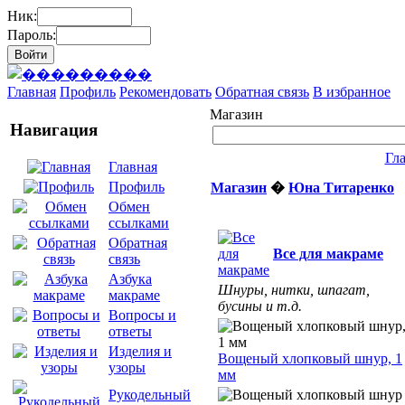
Ник:
Пароль:
Главная
Профиль
Рекомендовать
Обратная связь
В избранное
Магазин
Навигация
Гл
Главная
Профиль
Магазин
�
Юна Титаренко
Обмен
ссылками
Обратная
Все для макраме
связь
Азбука
Шнуры, нитки, шпагат,
макраме
бусины и т.д.
Вопросы и
ответы
Изделия и
Вощеный хлопковый шнур, 1
узоры
мм
Рукодельный