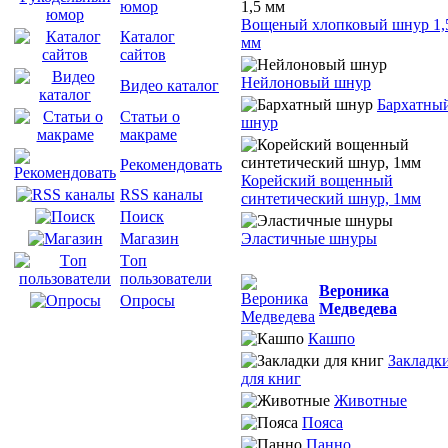
юмор
Вощеный хлопковый шнур 1,
Каталог
мм
сайтов
Нейлоновый шнур
Видео каталог
Бархатны
Статьи о
шнур
макраме
Рекомендовать
Корейский вощенный
RSS каналы
синтетический шнур, 1мм
Поиск
Эластичные шнуры
Магазин
Tоп
пользователи
Вероника
Опросы
Медведева
Кашпо
Закладк
для книг
Животные
Пояса
Панно