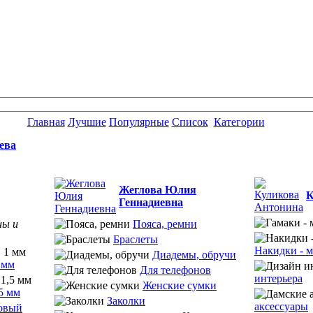
Главная
Лучшие
Популярные
Список
Категории
ева
Жеглова Юлия
К
Геннадиевна
ны и
Пояса, ремни
Браслеты
Накидки - м
Диадемы, обручи
 мм
Для телефонов
интерьера
Женские сумки
5 мм
Заколки
аксессуары
овый