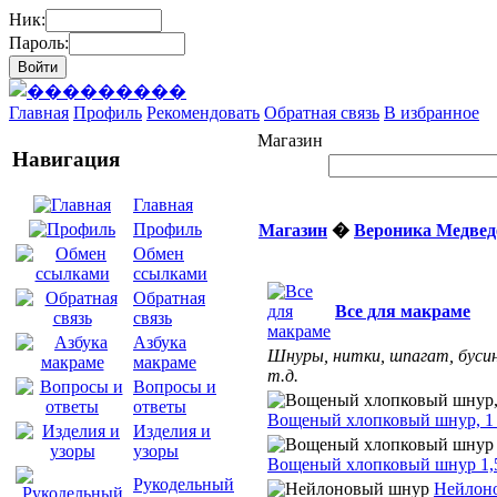
Ник:
Пароль:
Главная
Профиль
Рекомендовать
Обратная связь
В избранное
Магазин
Навигация
Главная
Профиль
Магазин
�
Вероника Медвед
Обмен
ссылками
Обратная
Все для макраме
связь
Азбука
Шнуры, нитки, шпагат, буси
макраме
т.д.
Вопросы и
ответы
Вощеный хлопковый шнур, 1
Изделия и
узоры
Вощеный хлопковый шнур 1,
Рукодельный
Нейлон