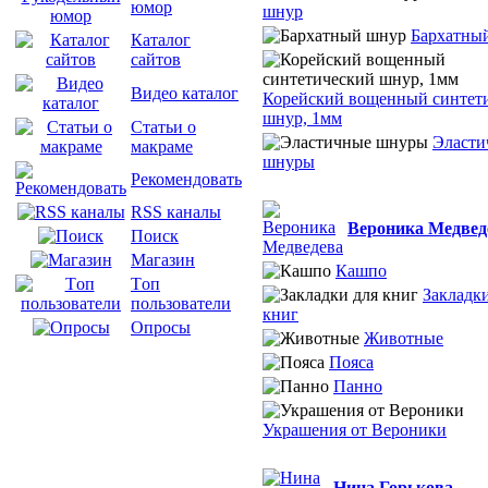
юмор
шнур
Бархатны
Каталог
сайтов
Видео каталог
Корейский вощенный синтет
шнур, 1мм
Статьи о
Эласти
макраме
шнуры
Рекомендовать
RSS каналы
Вероника Медвед
Поиск
Магазин
Кашпо
Tоп
Закладки
пользователи
книг
Опросы
Животные
Пояса
Панно
Украшения от Вероники
Нина Горькова