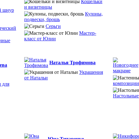
Кошельки
и визитницы
й шнур
Кулоны,
подвески, брошь
Серьги
ический
Мастер-
класс от Юлии
чные
Наталья Трофимова
ева
Украшения
от Натальи
композиции
 для
Настольные
Юна Титаренко