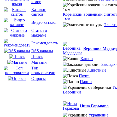
юмор
Каталог
Корейский вощенный синтет
сайтов
1мм
Видео каталог
Эласти
Статьи о
макраме
Рекомендовать
Вероника Медвед
RSS каналы
Поиск
Кашпо
Магазин
Закладки
Tоп
Животные
пользователи
Пояса
Опросы
Панно
Ук
Вероники
Нина Горькова
Украшение