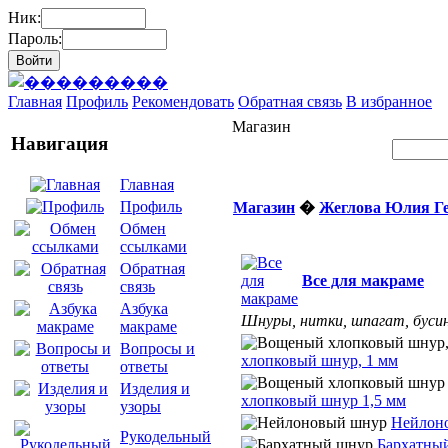
Ник:
Пароль:
Главная
Профиль
Рекомендовать
Обратная связь
В избранное
Магазин
Навигация
Главная
Профиль
Магазин
�
Жеглова Юлия Г
Обмен
ссылками
Обратная
Все для макраме
связь
Азбука
Шнуры, нитки, шпагат, бусин
макраме
Вопросы и
хлопковый шнур, 1 мм
ответы
Изделия и
хлопковый шнур 1,5 мм
узоры
Нейлон
Рукодельный
Бархатны