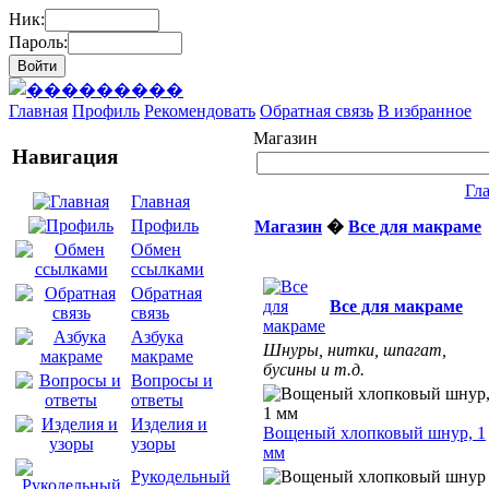
Ник:
Пароль:
Главная
Профиль
Рекомендовать
Обратная связь
В избранное
Магазин
Навигация
Гл
Главная
Профиль
Магазин
�
Все для макраме
Обмен
ссылками
Обратная
Все для макраме
связь
Азбука
Шнуры, нитки, шпагат,
макраме
бусины и т.д.
Вопросы и
ответы
Изделия и
Вощеный хлопковый шнур, 1
узоры
мм
Рукодельный