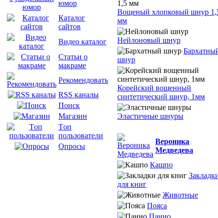
юмор
Вощеный хлопковый шнур 1,
Каталог
мм
сайтов
Нейлоновый шнур
Видео каталог
Бархатны
Статьи о
шнур
макраме
Рекомендовать
Корейский вощенный
RSS каналы
синтетический шнур, 1мм
Поиск
Эластичные шнуры
Магазин
Tоп
пользователи
Вероника
Опросы
Медведева
Кашпо
Закладк
для книг
Животные
Пояса
Панно